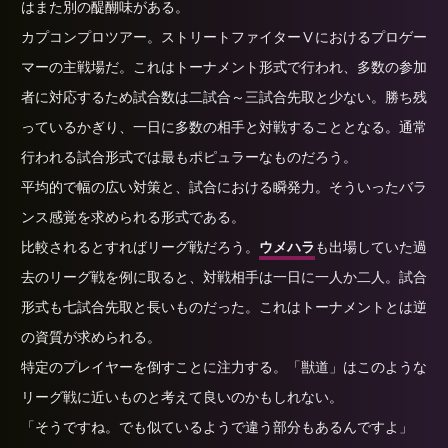
はまた別の醍醐味がある。
カプコンプロツアー。ストリートファイターⅤにおけるプロゲー
マーの主戦場だ。これはトーナメント形式で行われ、多数の参加
者に対応するため試合数は二試合～三試合先取と少ない。勝ち残
っているかぎり、一日に多数の相手と対戦することとなる。通常
行われる試合形式では最もポピュラーなものだろう。
平均的で幅の広い対策と、試合における瞬発力。そういったバラ
ンス感覚を求められる形式である。
比較されるとすればリーグ戦だろう。
ウメハラ
も出場していた過
去のリーグ戦を例に取ると、対戦相手は一日に一人か二人。試合
形式も七試合先取と長いものだった。これはトーナメントとは逆
の資質が求められる。
特定のプレイヤーを倒すことに注力する。「獣道」はこのような
リーグ戦に近いものと考えて良いのかもしれない。
「そうですね。でも似ているようで違う部分もあるんですよ」