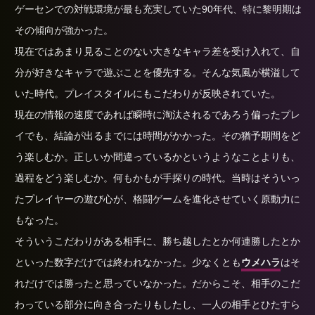
ゲーセンでの対戦環境が最も充実していた90年代、特に黎明期は
その傾向が強かった。
現在ではあまり見ることのない大きなキャラ差を受け入れて、自
分が好きなキャラで遊ぶことを優先する。そんな気風が横溢して
いた時代。プレイスタイルにもこだわりが反映されていた。
現在の情報の速度であれば瞬時に淘汰されるであろう偏ったプレ
イでも、結論が出るまでには時間がかかった。その猶予期間をど
う楽しむか。正しいか間違っているかというようなことよりも、
過程をどう楽しむか。何もかもが手探りの時代。当時はそういっ
たプレイヤーの遊び心が、格闘ゲームを進化させていく原動力に
もなった。
そういうこだわりがある相手に、勝ち越したとか何連勝したとか
といった数字だけでは終われなかった。少なくとも
ウメハラ
はそ
れだけでは勝ったと思っていなかった。だからこそ、相手のこだ
わっている部分に向き合ったりもしたし、一人の相手とひたすら